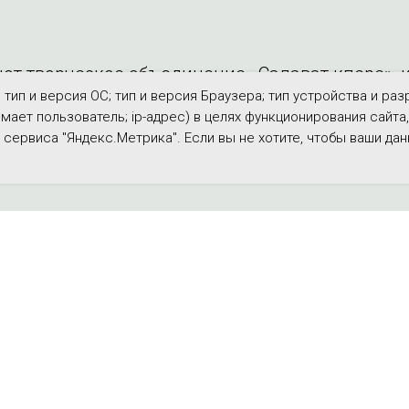
ют творческое объединение «Салават күпере», 
ип и версия ОС; тип и версия Браузера; тип устройства и раз
имает пользователь; ip-адрес) в целях функционирования сайта
ервиса "Яндекс.Метрика". Если вы не хотите, чтобы ваши дан
Информация для читателей
Медиа
Контакты
Ви