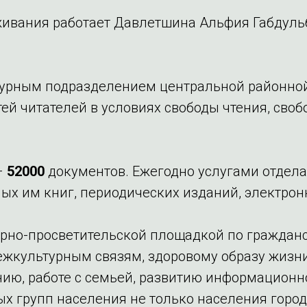
живания работает Давлетшина Альфия Габдуль
турным подразделением центральной районной
ей читателей в условиях свободы чтения, своб
–
52000
документов. Ежегодно услугами отдел
ых им книг, периодических изданий, электро
урно-просветительской площадкой по граждан
культурным связям, здоровому образу жизни
ию, работе с семьей, развитию информационно
 групп населения не только населения город