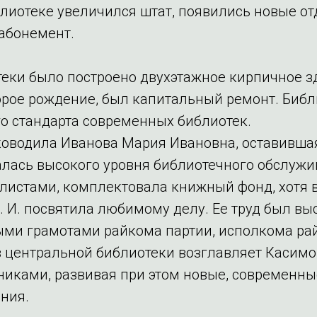
блиотеке увеличился штат, появились новые о
абонемент.
теки было построено двухэтажное кирпичное з
орое рождение, был капитальный ремонт. Биб
 стандарта современных библиотек.
ководила Иванова Мария Ивановна, оставившая
алась высокого уровня библиотечного обслуж
стами, комплектовала книжный фонд, хотя в 
 И. посвятила любимому делу. Ее труд был выс
ми грамотами райкома партии, исполкома рай
в центральной библиотеки возглавляет Касим
иками, развивая при этом новые, современные
ния.