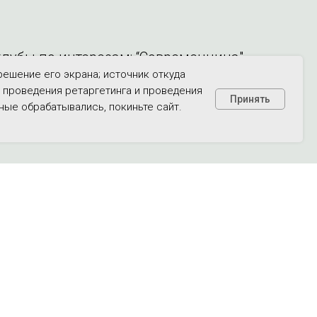
клубы по интересам: “Современница",
решение его экрана; источник откуда
, проведения ретаргетинга и проведения
Принять
ные обрабатывались, покиньте сайт.
ртуальная справочная служба