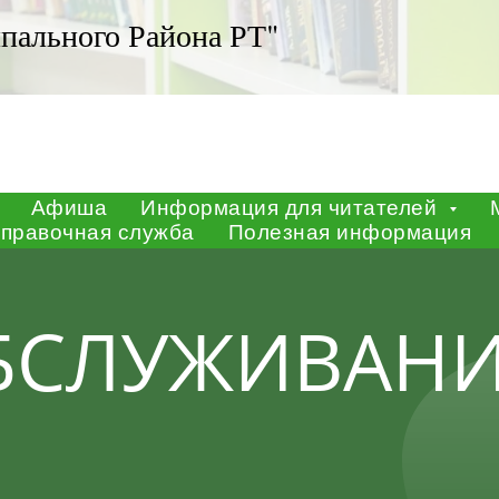
справочная служба
Полезная информация
ального Района РТ"
Афиша
Информация для читателей
справочная служба
Полезная информация
БСЛУЖИВАН