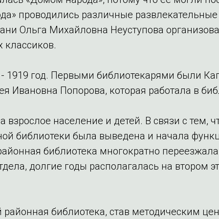
ода» проводились различные развлекательные
азани Ольга Михайловна Неуступова организов
 классиков.
- 1919 год. Первыми библиотекарями были Ка
ея Ивановна Попорова, которая работала в библ
 взрослое население и детей. В связи с тем, 
нной библиотеки была выведена и начала функ
районная библиотека многократно переезжала и
дела, долгие годы располагалась на втором э
ей районная библиотека, став методическим цен