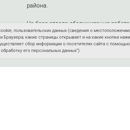
района.
На базе отдела обслуживания работа
ookie, пользовательских данных (сведения о местоположении; т
“Ровесник", “Суюмбика", “Родничок".
 и Браузера; какие страницы открывает и на какие кнопки наж
существляет сбор информации о посетителях сайта с помощью с
 обработку его персональных данных")
О библиотеке
Новости