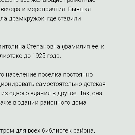
 вечера и мероприятия. Бывшая
ала драмкружок, где ставили
питолина Степановна (фамилия ее, к
иотеке до 1925 года.
что население поселка постоянно
ционировать самостоятельно детская
з одного здания в другое. Так, она
таже в здании районного дома
тром для всех библиотек района,