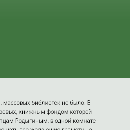
 массовых библиотек не было. В
аровых, книжным фондом которой
пцам Родыгиным, в одной комнате
осещать все желающие грамотные