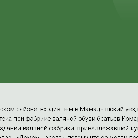
ском районе, входившем в Мамадышский уезд,
тека при фабрике валяной обуви братьев Ком
 здании валяной фабрики, принадлежавшей ку
алась «Домом народа», потому что ее могли п