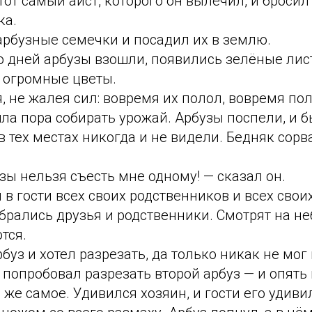
тот самый аист, которого он вылечил, и бросил
ка.
арбузные семечки и посадил их в землю.
о дней арбузы взошли, появились зелёные лис
и огромные цветы.
, не жалея сил: вовремя их полол, вовремя пол
а пора собирать урожай. Арбузы поспели, и б
в тех местах никогда и не видели. Бедняк сорв
узы нельзя съесть мне одному! — сказал он.
 в гости всех своих родственников и всех своих
обрались друзья и родственники. Смотрят на н
тся.
рбуз и хотел разрезать, да только никак не мог
 попробовал разрезать второй арбуз — и опять 
 же самое. Удивился хозяин, и гости его удиви