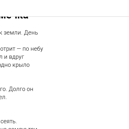
емечка"
к земли. День
отрит — по небу
л и вдруг
 одно крыло
го. Долго он
ел.
сеять.