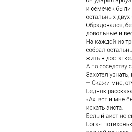
он ударил арбуз
и семечек были 
остальных двух 
Обрадовался, бе
довольные и ве
На каждой из тр
собрал остальны
жить в достатке
А по соседству 
Захотел узнать,
— Скажи мне, от
Бедняк рассказа
«Ах, вот и мне 
искать аиста.
Белый аист не с
Богач потихонь