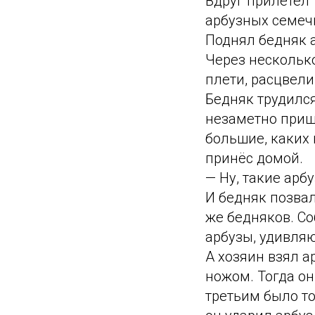
Вдруг прилетел 
арбузных семеч
Поднял бедняк 
Через нескольк
плети, расцвел
Бедняк трудился
незаметно пришл
большие, каких 
принёс домой.
— Ну, такие арб
И бедняк позвал
же бедняков. С
арбузы, удивляю
А хозяин взял а
ножом. Тогда он
третьим было то