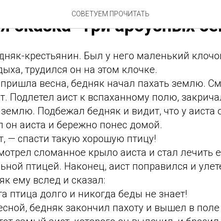
СОВЕТУЕМ ПРОЧИТАТЬ
я сказка "Три арбузных с
дняк-крестьянин. Был у него маленький клочо
дыха, трудился он на этом клочке.
пришла весна, бедняк начал пахать землю. См
т. Подлетел аист к вспаханному полю, закрича
землю. Подбежал бедняк и видит, что у аиста
 он аиста и бережно понес домой.
ит, — спасти такую хорошую птицу!
отрел сломанное крыло аиста и стал лечить е
ьной птицей. Наконец, аист поправился и улет
к ему вслед и сказал:
та птица долго и никогда беды не знает!
весной, бедняк закончил пахоту и вышел в поле 