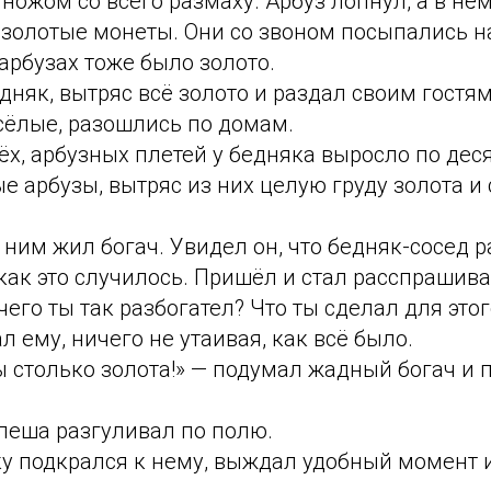
 ножом со всего размаху. Арбуз лопнул, а в нё
золотые монеты. Они со звоном посыпались на
арбузах тоже было золото.
дняк, вытряс всё золото и раздал своим гостям.
сёлые, разошлись по домам.
ёх, арбузных плетей у бедняка выросло по деся
е арбузы, вытряс из них целую груду золота и с
.
с ним жил богач. Увидел он, что бедняк-сосед р
 как это случилось. Пришёл и стал расспрашива
чего ты так разбогател? Что ты сделал для этог
л ему, ничего не утаивая, как всё было.
бы столько золота!» — подумал жадный богач и 
пеша разгуливал по полю.
ку подкрался к нему, выждал удобный момент и