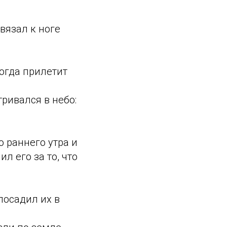
ивязал к ноге
огда прилетит
ривался в небо:
о раннего утра и
л его за то, что
.
посадил их в