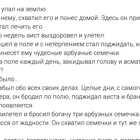
 упал на землю.
 нему, схватил его и понес домой. Здесь он пр
тал лечить его.
о недель аист
выздоровел и
улетел.
шел в поле и с нетерпением стал поджидать, к
ринесёт ему чудесные арбузные семечки.
в поле каждый день, закидывал голову и всмат
т?
было...
был обо всех своих делах. Целые дни, с самог
ера, он бродил по полю, поджидал аиста и брани
 появляется.
рилетел и бросил богачу три арбузных семечка
ясся от жадности. Он схватил семечки и тут же 