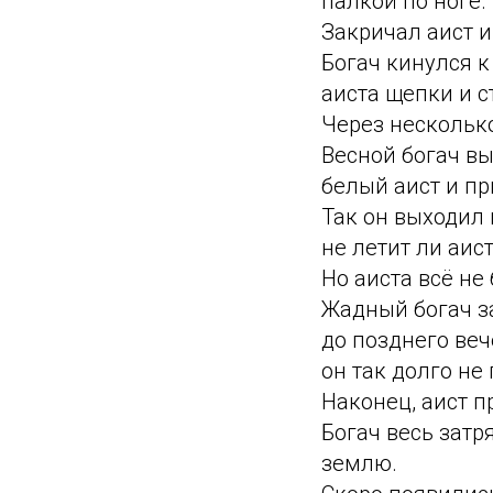
палкой по ноге.
Закричал аист и
Богач кинулся к
аиста щепки и с
Через нескольк
Весной богач вы
белый аист и п
Так он выходил 
не летит ли аис
Но аиста всё не 
Жадный богач за
до позднего веч
он так долго не
Наконец, аист п
Богач весь затр
землю.