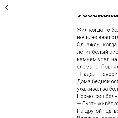
Узбекска
Жил когда-то бе
ночь, не зная от
Однажды, когда 
летит белый аис
камнем упал на 
сломано. Поднял
- Надо, — говор
Дома бедняк осм
ухаживал за бол
Посмотрел бедня
— Пусть живёт э
На другой год, 