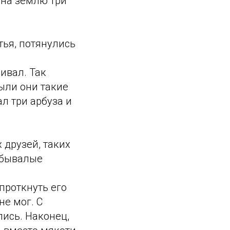
 на землю три
тья, потянулись
ивал. Так
ыли они такие
ал три арбуза и
 друзей, таких
ебывалые
 проткнуть его
не мог. С
лись. Наконец,