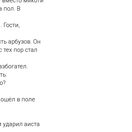
м вместо мякоти
 пол. В
 Гости,
ть арбузов. Он
 тех пор стал
азбогател.
ть:
о?
пошёл в поле
 ударил аиста