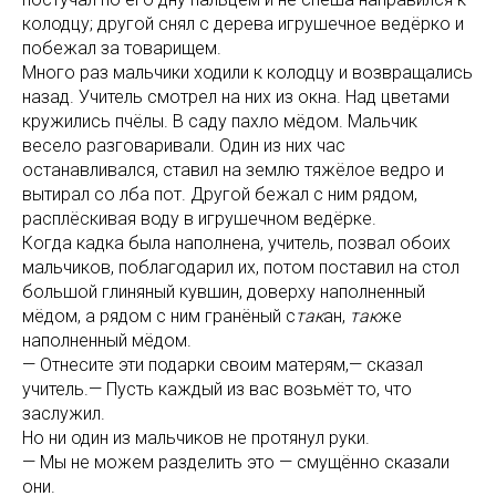
колодцу; другой снял с дерева игрушечное ведёрко и
побежал за товарищем.
Много раз мальчики ходили к колодцу и возвращались
назад. Учитель смотрел на них из окна. Над цветами
кружились пчёлы. В саду пахло мёдом. Мальчик
весело разговаривали. Один из них час
останавливался, ставил на землю тяжёлое ведро и
вытирал со лба пот. Другой бежал с ним рядом,
расплёскивая воду в игрушечном ведёрке.
Когда кадка была наполнена, учитель, позвал обоих
мальчиков, поблагодарил их, потом поставил на стол
большой глиняный кувшин, доверху наполненный
мёдом, а рядом с ним гранёный с
так
ан,
так
же
наполненный мёдом.
— Отнесите эти подарки своим матерям,— сказал
учитель.— Пусть каждый из вас возьмёт то, что
заслужил.
Но ни один из мальчиков не протянул руки.
— Мы не можем разделить это — смущённо сказали
они.