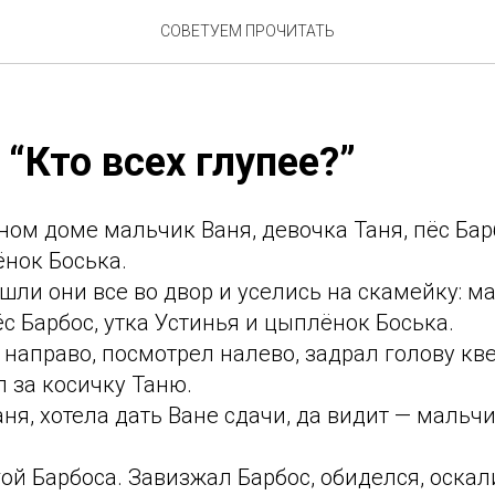
СОВЕТУЕМ ПРОЧИТАТЬ
 “Кто всех глупее?”
ом доме мальчик Ваня, девочка Таня, пёс Барб
ёнок Боська.
ли они все во двор и уселись на скамейку: м
ёс Барбос, утка Устинья и цыплёнок Боська.
направо, посмотрел налево, задрал голову кве
л за косичку Таню.
ня, хотела дать Ване сдачи, да видит — мальч
ой Барбоса. Завизжал Барбос, обиделся, оскал