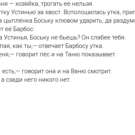
аня — хозяйка, трогать её нельзя.
тку Устинью за хвост. Всполошилась утка, при
а цыплёнка Боську клювом ударить, да раздум
т её Барбос:
а Устинья, Боську не бьёшь? Он слабее тебя.
пая, как ты,— отвечает Барбосу утка.
еня,— говорит пёс и на Таню показывает.
 есть,— говорит она и на Ваню смотрит.
 а сзади него никого нет.