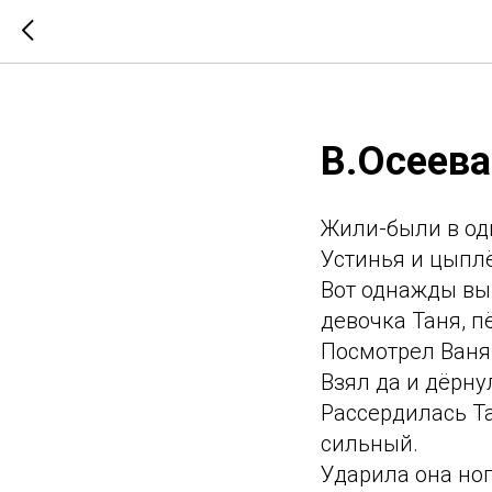
В.Осеева
Жили-были в одн
Устинья и цыпл
Вот однажды выш
девочка Таня, п
Посмотрел Ваня 
Взял да и дёрну
Рассердилась Та
сильный.
Ударила она ног