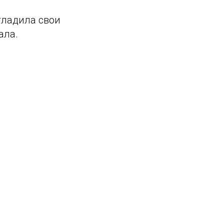
гладила свои
ала.