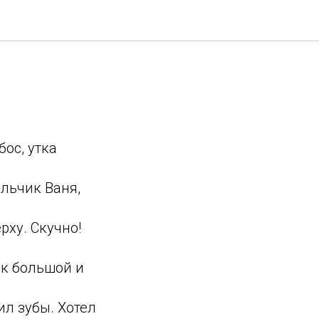
ос, утка
альчик Ваня,
рху. Скучно!
ик большой и
ил зубы. Хотел