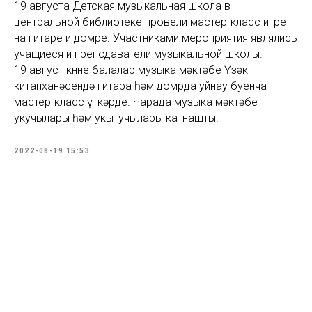
19 августа Детская музыкальная школа в
центральной библиотеке провели мастер-класс игре
на гитаре и домре. Участниками мероприятия являлись
учащиеся и преподаватели музыкальной школы.
19 август көнне балалар музыка мәктәбе Үзәк
китапханәсендә гитара һәм домрда уйнау буенча
мастер-класс үткәрде. Чарада музыка мәктәбе
укучылары һәм укытучылары катнашты.
2022-08-19 15:53