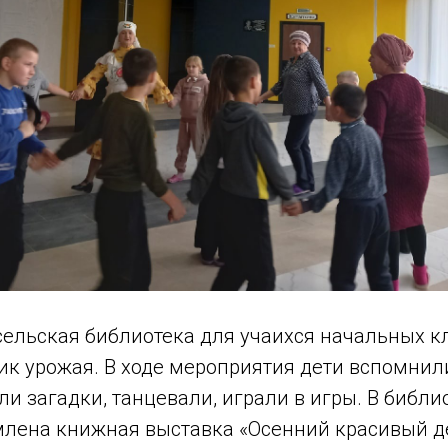
ельская библиотека для учаәихся начальных к
ик урожая. В ходе мероприятия дети вспомнил
ли загадки, танцевали, играли в игры. В библи
лена книжная выставка «Осенний красивый д