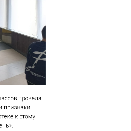
лассов провела
и признаки
отеке к этому
ень».