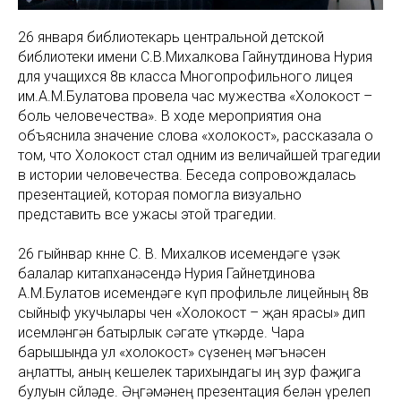
26 января библиотекарь центральной детской
библиотеки имени С.В.Михалкова Гайнутдинова Нурия
для учащихся 8в класса Многопрофильного лицея
им.А.М.Булатова провела час мужества «Холокост –
боль человечества». В ходе мероприятия она
объяснила значение слова «холокост», рассказала о
том, что Холокост стал одним из величайшей трагедии
в истории человечества. Беседа сопровождалась
презентацией, которая помогла визуально
представить все ужасы этой трагедии.
26 гыйнвар көнне С. В. Михалков исемендәге үзәк
балалар китапханәсендә Нурия Гайнетдинова
А.М.Булатов исемендәге күп профильле лицейның 8в
сыйныф укучылары өчен «Холокост – җан ярасы» дип
исемләнгән батырлык сәгате үткәрде. Чара
барышында ул «холокост» сүзенең мәгънәсен
аңлатты, аның кешелек тарихындагы иң зур фаҗига
булуын сөйләде. Әңгәмәнең презентация белән үрелеп