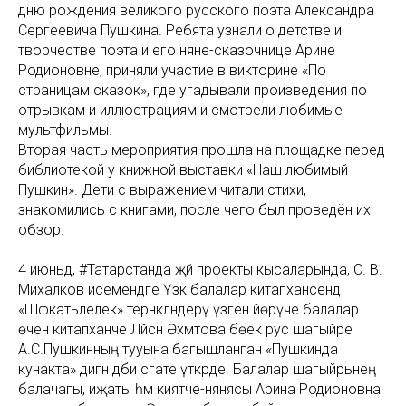
дню рождения великого русского поэта Александра
Сергеевича Пушкина. Ребята узнали о детстве и
творчестве поэта и его няне-сказочнице Арине
Родионовне, приняли участие в викторине «По
страницам сказок», где угадывали произведения по
отрывкам и иллюстрациям и смотрели любимые
мультфильмы.
Вторая часть мероприятия прошла на площадке перед
библиотекой у книжной выставки «Наш любимый
Пушкин». Дети с выражением читали стихи,
знакомились с книгами, после чего был проведён их
обзор.
4 июньдә, #Татарстанда җәй проекты кысаларында, С. В.
Михалков исемендәге Үзәк балалар китапханәсендә
«Шәфкатьлелек» тернәкләндерү үзәгенә йөрүче балалар
өчен китапханәче Ләйсән Әхмәтова бөек рус шагыйре
А.С.Пушкинның тууына багышланган «Пушкинда
кунакта» дигән әдәби сәгате үткәрде. Балалар шагыйрьнең
балачагы, иҗаты һәм әкиятче-нянясы Арина Родионовна