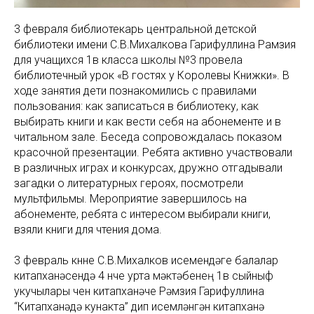
3 февраля библиотекарь центральной детской
библиотеки имени С.В.Михалкова Гарифуллина Рамзия
для учащихся 1в класса школы №3 провела
библиотечный урок «В гостях у Королевы Книжки». В
ходе занятия дети познакомились с правилами
пользования: как записаться в библиотеку, как
выбирать книги и как вести себя на абонементе и в
читальном зале. Беседа сопровождалась показом
красочной презентации. Ребята активно участвовали
в различных играх и конкурсах, дружно отгадывали
загадки о литературных героях, посмотрели
мультфильмы. Мероприятие завершилось на
абонементе, ребята с интересом выбирали книги,
взяли книги для чтения дома.
3 февраль көнне С.В.Михалков исемендәге балалар
китапханәсендә 4 нче урта мәктәбенең 1в сыйныф
укучылары өчен китапханәче Рәмзия Гарифуллина
“Китапханәдә кунакта” дип исемләнгән китапханә