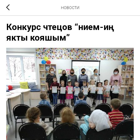
НОВОСТИ
Конкурс чтецов “Әнием-иң
якты кояшым”