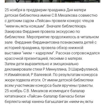
25 ноября в преддверии праздника Дня матери
детская библиотека имени С.В.Михалкова совместно
с детским садом «Лейсан» провели конкурс чтецов
“Әнием-иң якты кояшым”. Вначале библиотекарь
Закирова Фирдания провела экскурсию по
библиотеке. Мероприятие продолжилось в читальном
зале. Фирдания Фирдинантовна познакомила детей с
историей праздника, провела обзор книжной
выставки “Әнием – кадерлем”. Рассказ сопровождался
красочной презентацией, песнями о матерях.
Затем дети выразительно и эмоционально
декламировали стихи Р.Миннуллина, Э.Шарифуллиной,
Н.Измайловой, Р.Валеевой. По результатам конкурса
жюри подвела итоги. От имени детской библиотеки
всем участникам конкурса были вручены грамоты.
25 ноябрь С.В. Михалков исемендәге балалар
китапханәсе «Ләйсән» балалар бакчасы белән
берлектә Әниләр көненә багышланган «Әнием-иң якты