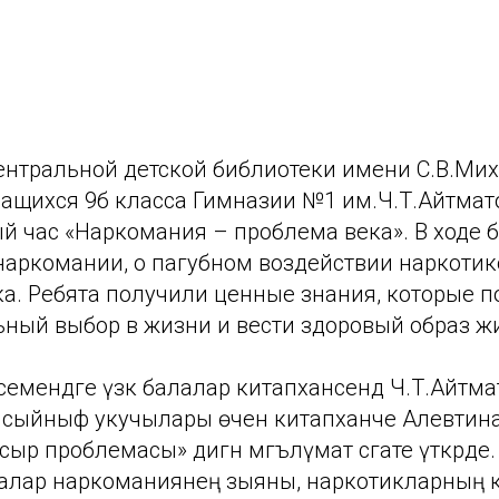
ентральной детской библиотеки имени С.В.Ми
чащихся 9б класса Гимназии №1 им.Ч.Т.Айтмат
 час «Наркомания – проблема века». В ходе 
наркомании, о пагубном воздействии наркотик
а. Ребята получили ценные знания, которые п
ьный выбор в жизни и вести здоровый образ ж
емендәге үзәк балалар китапханәсендә Ч.Т.Айтм
 сыйныф укучылары өчен китапханәче Алевтин
р проблемасы» дигән мәгълүмат сәгате үткәрде. 
лар наркоманиянең зыяны, наркотикларның 