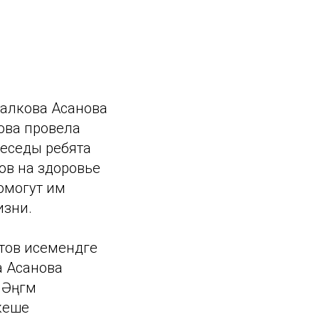
халкова Асанова
ова провела
беседы ребята
ов на здоровье
омогут им
изни.
атов исемендәге
а Асанова
Әңгәмә
кеше