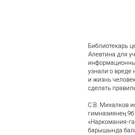
Библиотекарь ц
Алевтина для у
информационный
узнали о вреде 
и жизнь человек
сделать правил
С.В. Михалков ис
гимназиянең 9б
«Наркомания-гасы
барышында бала