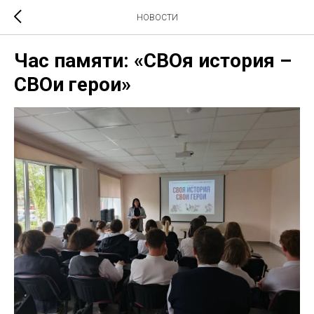
НОВОСТИ
Час памяти: «СВОя история –
СВОи герои»