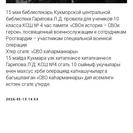
15 мая библиотекарь Кукморской центральной
библиотеки Гарипова Л.Д. провела для учеников 10
класса КСШ № 4 час памяти: «СВОя история – СВОи
герои», посвященный военнослужащим и сотрудникам
Росгвардии – участникам специальной военной
операции.
Хәтер сәгате: «СВО каһарманнары»
15 майда Кукмара үзәк китапханәсе китапханәчесе
Гарипова Л.Д. КСШ №4 сәгать 10 сыйныф укучылары
өчен махсус хәрби операциядә катнашучыларга
багышланган «СВО каһарманнары» дип исемләнгән
истәлек сәгате үткәрде.
2026-05-15 14:54