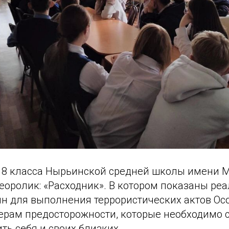
я 8 класса Нырьинской средней школы имени М
еоролик: «Расходник». В котором показаны ре
ян для выполнения террористических актов О
ерам предосторожности, которые необходимо 
ть себя и своих близких.