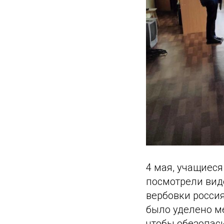
4 мая, учащиес
посмотрели вид
вербовки росси
было уделено м
чтобы обезопаси