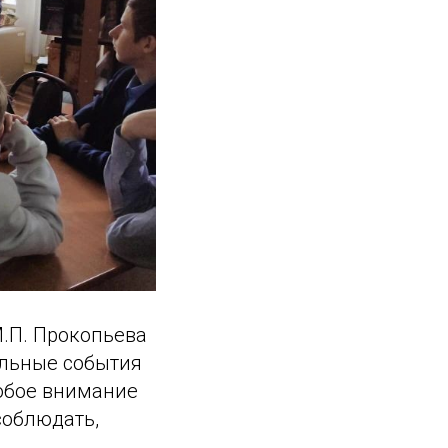
.П. Прокопьева
альные события
собое внимание
соблюдать,