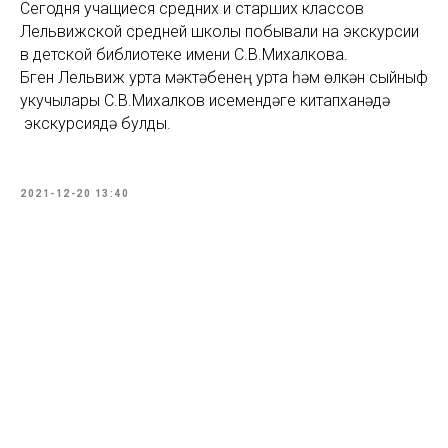
Сегодня учащиеся средних и старших классов
Лельвижской средней школы побывали на экскурсии
в детской библиотеке имени С.В.Михалкова.
Бүген Лельвиж урта мәктәбенең урта һәм өлкән сыйныф
укучылары С.В.Михалков исемендәге китапханәдә
экскурсиядә булды.
2021-12-20 13:40