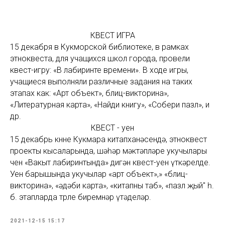
КВЕСТ ИГРА
15 декабря в Кукморской библиотеке, в рамках
этноквеста, для учащихся школ города, провели
квест-игру: «В лабиринте времени». В ходе игры,
учащиеся выполняли различные задания на таких
этапах как: «Арт объект», блиц-викторина»,
«Литературная карта», «Найди книгу», «Собери пазл», и
др.
КВЕСТ - уен
15 декабрь көнне Кукмара китапханәсендә, этноквест
проекты кысаларында, шәһәр мәктәпләре укучылары
өчен «Вакыт лабиринтында» дигән квест-уен үткәрелде.
Уен барышында укучылар «арт объект»,» «блиц-
викторина», «әдәби карта», «китапны таб», «пазл җый" һ.
б. этапларда төрле биремнәр үтәделәр.
2021-12-15 15:17