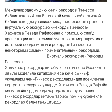
Международному дню книги рекордов Гиннесса
библиотекарь Асан-Елгинской модельной сельской
библиотеке для учащихся младших классов провела
виртуальную экскурсию «Рекорды Гиннесса».
Хафизова Резеда Рафисовна с помощью слайд -
презентации познакомила участников мероприятия с
историей создания книги рекордов Гиннесса и
некоторыми самыми примечательными рекордами.
Виртуаль экскурсия «Рекорды
Гиннесса»
Халыкара рекордлар китабы көненә Гиннесс Әсан-Елга
авылы модельле китапханәчесе кече сыйныф
укучылары өчен «Гиннесс рекордлары» дип исемләнгән
виртуаль экскурсия үткәрде. Хафизова Резидә Рәфыйк
кызы слайд ярдәмендә чарада катнашучыларны
Гиннесс рекордлар китабы тарихы һәм иң күренекле
рекордлар белән таныштырды.