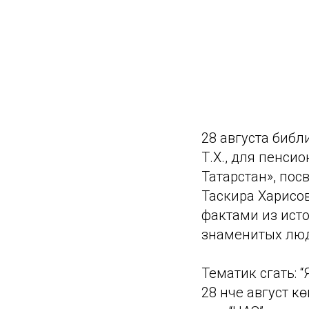
28 августа биб
Т.Х., для пенси
Татарстан», по
Таскира Харисо
фактами из ист
знаменитых лю
Тематик сәгать: 
28 нче август к