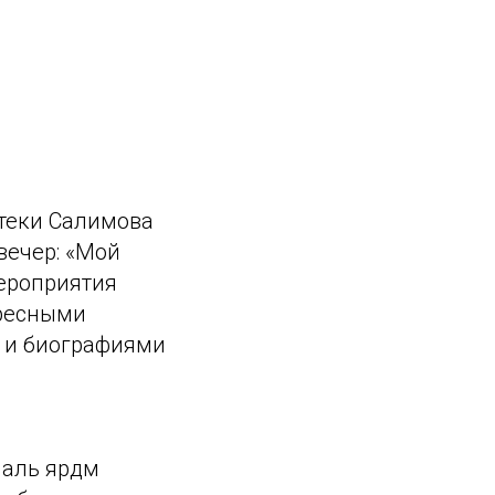
отеки Салимова
вечер: «Мой
мероприятия
ересными
и и биографиями
иаль ярдәм