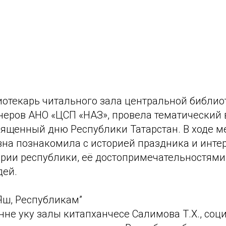
лиотекарь читального зала центральной библи
онеров АНО «ЦСП «НАЗ», провела тематический 
священный дню Республики Татарстан. В ходе 
вна познакомила с историей праздника и инт
ории республики, её достопримечательностям
дей.
“Яшә, Республикам”
өнне уку залы китапханәчесе Салимова Т.Х., соц