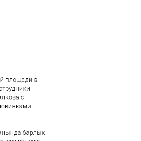
ой площади в
Сотрудники
алкова с
 новинками
данында барлык