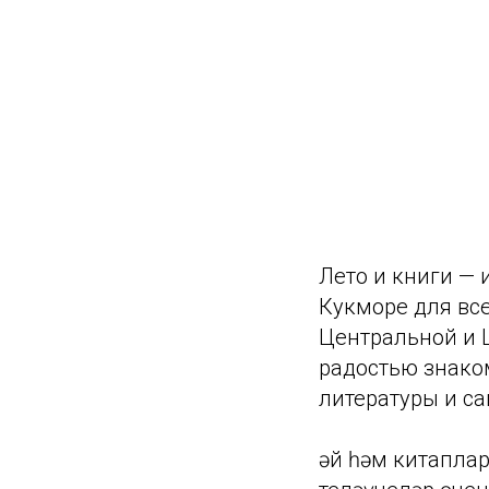
Лето и книги —
Кукморе для вс
Центральной и Ц
радостью знако
литературы и с
Җәй һәм китапл