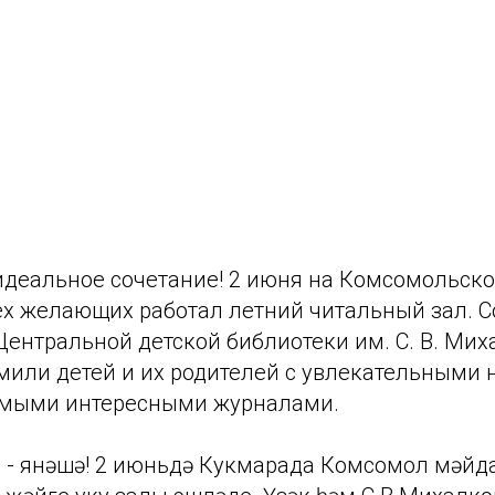
 идеальное сочетание! 2 июня на Комсомольск
ех желающих работал летний читальный зал. 
ентральной детской библиотеки им. С. В. Мих
мили детей и их родителей с увлекательными
амыми интересными журналами.
ар - янәшә! 2 июньдә Кукмарада Комсомол мәй