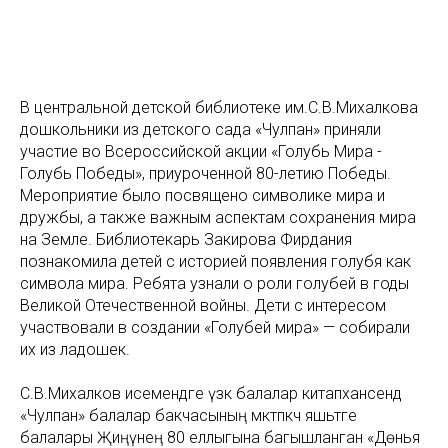
В центральной детской библиотеке им.С.В.Михалкова
дошкольники из детского сада «Чулпан» приняли
участие во Всероссийской акции «Голубь Мира -
Голубь Победы», приуроченной 80-летию Победы.
Мероприятие было посвящено символике мира и
дружбы, а также важным аспектам сохранения мира
на Земле. Библиотекарь Закирова Фирдания
познакомила детей с историей появления голубя как
символа мира. Ребята узнали о роли голубей в годы
Великой Отечественной войны. Дети с интересом
участвовали в создании «Голубей мира» — собирали
их из ладошек.
С.В.Михалков исемендәге үзәк балалар китапханәсендә
«Чулпан» балалар бакчасының мәктәпкәчә яшьтәге
балалары Җиңүнең 80 еллыгына багышланган «Дөнья