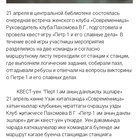
21 апреля в центральной библиотеке состоялась
очередная встреча женского клуба «Современница».
Руководитель клуба Пахомова В.Г., подготовила и
провела квест-игру «Петр 1 и его славные дела». В
течение всей игры участницы мероприятия
разделились на две команды и согласно
маршрутному листу переходили от станции к станции,
где выполняли логические задания, собирали пазл,
отгадывали ребусы и отвечали на вопросы викторины
о Петре 1 и его славных делах.
КВЕСТ-уен: "Перт I һәм аның данлыклы эшләре»
21 апрель көнне Үзәк китапханәдә «Современница»
хатын-кызлар клубының чираттагы очрашуы узды.
Клуб җитәкчесе Пахомова В.Г. «Петр 1 һәм аның данлы
эшләре» дигән квест-уен үткәрде. Уен дәвамында
чарада катнашучылар ике командага бүленде һәм
маршрут кәгазе буенча станциядән станциягә