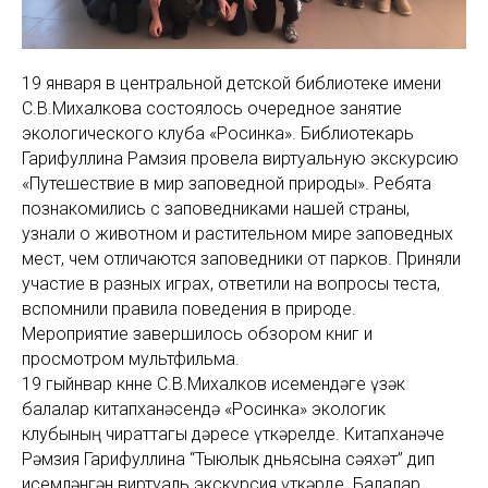
19 января в центральной детской библиотеке имени
С.В.Михалкова состоялось очередное занятие
экологического клуба «Росинка». Библиотекарь
Гарифуллина Рамзия провела виртуальную экскурсию
«Путешествие в мир заповедной природы». Ребята
познакомились с заповедниками нашей страны,
узнали о животном и растительном мире заповедных
мест, чем отличаются заповедники от парков. Приняли
участие в разных играх, ответили на вопросы теста,
вспомнили правила поведения в природе.
Мероприятие завершилось обзором книг и
просмотром мультфильма.
19 гыйнвар көнне С.В.Михалков исемендәге үзәк
балалар китапханәсендә «Росинка» экологик
клубының чираттагы дәресе үткәрелде. Китапханәче
Рәмзия Гарифуллина “Тыюлык дөньясына сәяхәт” дип
исемләнгән виртуаль экскурсия үткәрде. Балалар