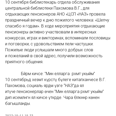
10 сентября библиотекарь отдела обслуживания
центральной библиотеки Пахомова В.Г., для
отдыхающих пенсионеров АНО «ЦСП «НАЗ» провела
праздничный вечер к дню пожилого человека: «Шепчу
спасибо я годам». В ходе мероприятия отдыхающие
пенсионеры активно участвовали в интересных
конкурсах, играх и викторинах, вспоминали пословицы
и поговорки, с удовольствием пели частушки.
Пожилые люди услышали много добрых слов
и пожеланий в свой адрес, получили возможность
приятного общения.
Бәйрәм кичәсе: "Мин елларга рәхмәт укыйм"
10 сентябрьдә хезмәт күрсәтү бүлеге китапханәчесе В.Г.
Пахомова, социаль ярдәм үзәге “НАЗ”да ял
итүче пенсионерлар өчен "Мин елларга рәхмәт укыйм"
дип исемләнгән ял кичәсе үткәрде. Чара Өлкәннәр көненә
багышланды.
2022-10-11 10:23