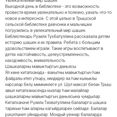
Увлекательный мир шашек
Выходной день в библиотеке - это возможность
провести время увлекательно и полезно, узнать что-то
новое и интересное. С этой целью в Трышской
сельской библиотеке девчонки и мальчишки
погрузились в увлекательный мир шашек.
Библиотекарь Рузиля Тухбатуллина рассказала детям
историю шашек и их правила. Ребята с большим
удовольствием играли. Такие игры воспитывают в
детях настойчивость, целеустремленность,
находчивость, внимательность.
Шашкаларның мавыктыргыч дөньясы
Ял көне китапханәдә - вакытны мавыктыргыч һәм
файдалы итеп үткәрү, ниндидер яңа һәм кызыклы
нәрсәләр белү мөмкинлеге ул. Шул максат белән Трыш
авыл китапханәсендә кызлар һәм малайлар
шашкаларның мавыктыргыч дөньясына чумдылар.
Китапханәче Рүзилә Төхвәтуллина балаларга шашка
тарихын һәм аларның кагыйдәләрен сөйләде. Балалар
рәхәтләнеп уйнадылар. Мондый уеннар балаларда