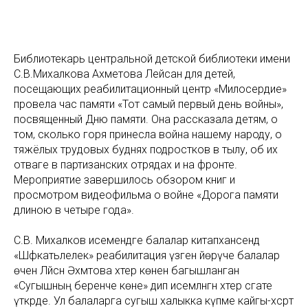
Библиотекарь центральной детской библиотеки имени
С.В.Михалкова Ахметова Лейсан для детей,
посещающих реабилитационный центр «Милосердие»
провела час памяти «Тот самый первый день войны»,
посвященный Дню памяти. Она рассказала детям, о
том, сколько горя принесла война нашему народу, о
тяжёлых трудовых буднях подростков в тылу, об их
отваге в партизанских отрядах и на фронте.
Мероприятие завершилось обзором книг и
просмотром видеофильма о войне «Дорога памяти
длиною в четыре года».
С.В. Михалков исемендәге балалар китапханәсендә
«Шәфкатьлелек» реабилитация үзәгенә йөрүче балалар
өчен Ләйсән Әхмәтова хәтер көненә багышланган
«Сугышның беренче көне» дип исемләнгән хәтер сәгате
үткәрде. Ул балаларга сугыш халыкка күпме кайгы-хәсрәт