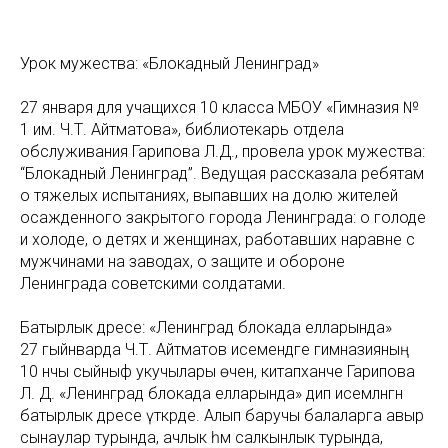
Урок мужества: «Блокадный Ленинград»
27 января для учащихся 10 класса МБОУ «Гимназия №
1 им. Ч.Т. Айтматова», библиотекарь отдела
обслуживания Гарипова Л.Д., провела урок мужества:
“Блокадный Ленинград”. Ведущая рассказала ребятам
о тяжелых испытаниях, выпавших на долю жителей
осажденного закрытого города Ленинграда: о голоде
и холоде, о детях и женщинах, работавших наравне с
мужчинами на заводах, о защите и обороне
Ленинграда советскими солдатами.
Батырлык дәресе: «Ленинград блокада елларында»
27 гыйнварда Ч.Т. Айтматов исемендәге гимназияның
10 нчы сыйныф укучылары өчен, китапханәче Гарипова
Л. Д. «Ленинград блокада елларында» дип исемләнгән
батырлык дәресе үткәрде. Алып баручы балаларга авыр
сынаулар турында, ачлык һәм салкынлык турында,