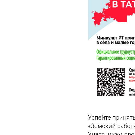
Успейте принят
«Земский работн
Участникам про