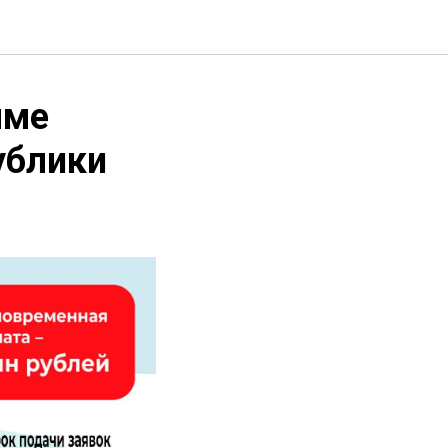
мме
ублики