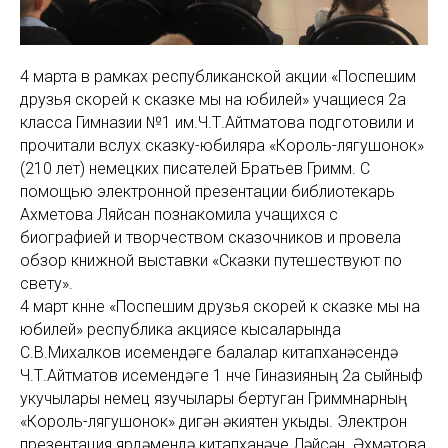
4 марта в рамках республиканской акции «Поспешим
друзья скорей к сказке мы на юбилей» учащиеся 2а
класса Гимназии №1 им.Ч.Т.Айтматова подготовили и
прочитали вслух сказку-юбиляра «Король-лягушонок»
(210 лет) немецких писателей Братьев Гримм. С
помощью электронной презентации библиотекарь
Ахметова Ляйсан познакомила учащихся с
биографией и творчеством сказочников и провела
обзор книжной выставки «Сказки путешествуют по
свету».
4 март көнне «Поспешим друзья скорей к сказке мы на
юбилей» республика акциясе кысаларында
С.В.Михалков исемендәге балалар китапханәсендә
Ч.Т.Айтматов исемендәге 1 нче Гиназияның 2а сыйныф
укучылары немец язучылары бертуган Гриммнарның
«Король-лягушонок» дигән әкиятен укыды. Электрон
презентация ярдәмендә китапханәче Ләйсән Әхмәтова