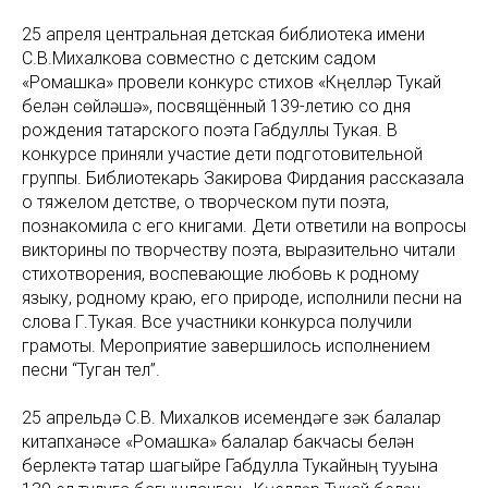
25 апреля центральная детская библиотека имени
С.В.Михалкова совместно с детским садом
«Ромашка» провели конкурс стихов «Күңелләр Тукай
белән сөйләшә», посвящённый 139-летию со дня
рождения татарского поэта Габдуллы Тукая. В
конкурсе приняли участие дети подготовительной
группы. Библиотекарь Закирова Фирдания рассказала
о тяжелом детстве, о творческом пути поэта,
познакомила с его книгами. Дети ответили на вопросы
викторины по творчеству поэта, выразительно читали
стихотворения, воспевающие любовь к родному
языку, родному краю, его природе, исполнили песни на
слова Г.Тукая. Все участники конкурса получили
грамоты. Мероприятие завершилось исполнением
песни “Туган тел”.
25 апрельдә С.В. Михалков исемендәге үзәк балалар
китапханәсе «Ромашка» балалар бакчасы белән
берлектә татар шагыйре Габдулла Тукайның тууына