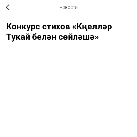
НОВОСТИ
Конкурс стихов «Күңелләр
Тукай белән сөйләшә»