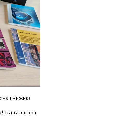
лена книжная
Юк! Тынычлыкка