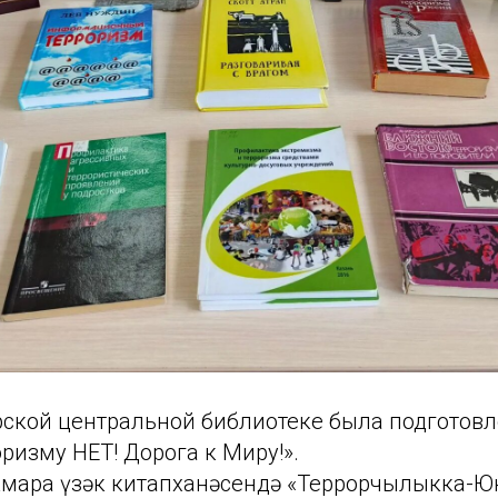
рской центральной библиотеке была подготов
ризму НЕТ! Дорога к Миру!».
укмара үзәк китапханәсендә «Террорчылыкка-