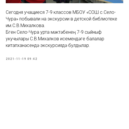
Сегодня учащиеся 7-9 классов МБОУ «СОШ с.Село-
Чура» побывали на экскурсии в детской библиотеке
им.С.В.Михалкова.
Бүген Село-Чура урта мәктәбенең 7-9 сыйныф
укучылары С.В.Михалков исемендәге балалар
китапханәсендә экскурсиядә булдылар.
2021-11-19 09:42