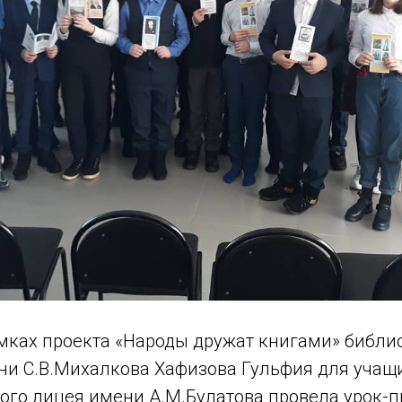
амках проекта «Народы дружат книгами» библи
ни С.В.Михалкова Хафизова Гульфия для учащи
го лицея имени А.М.Булатова провела урок-