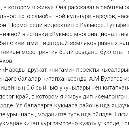
, в котором я живу». Она рассказала ребятам о
льностях, о самобытной культуре народов, на
он. Посмотрели видеоклип о Кукморе. Гульф
книжной выставки «Кукмор многонациональный
бят с книгами писателей-земляков разных нац
стникам мероприятия были розданы буклеты по
яков.
е «Народы дружат книгами» проекты кысаларын
ндәге балалар китапханәсендә, А.М.Булатов 
ицейның 6 б сыйныф укучылары өчен китапханә
орог край, в котором я живу» дип исемләнгән 
кәрде. Ул балаларга Кукмара районында яшәү
ле урыннары, мәдәнияте турында сөйләде. Гөлф
кмара» китап күргәзмәсенә күзәтү үткәрде, тө