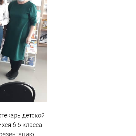
отекарь детской
хся 6 б класса
презентацию