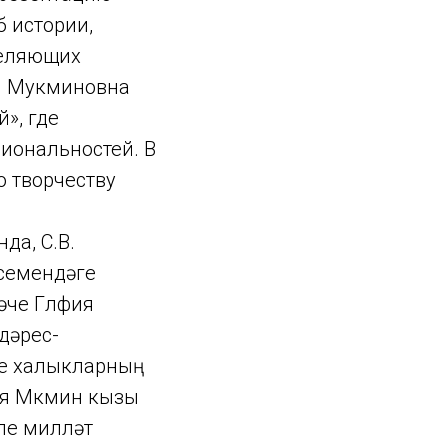
б истории,
селяющих
ия Мукминовна
», где
иональностей. В
 творчеству
да, С.В.
исемендәге
че Гөлфия
дәрес-
че халыкларның
ия Мөкмин кызы
рле милләт