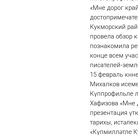
«Мне дорог край
достопримечате
Кукморский рай
провела обзор 
познакомила ре
конце всем уча
писателей-земл
15 февраль көнн
Михалков исеме
Күппрофильле л
Хафизова «Мне д
презентация үт
тарихы, истәлек
«Күпмилләтле Ку