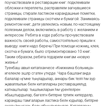
поучаствовали в реставрации книг: подклеивали
обложки и переплеты, расправляли загнувшиеся
страницы, стирали ластиком карандашные пометки,
подклеивали страницы скотчем и бумагой. Занимаясь
ремонтом книг, дети увлеклись новым, по-настоящему
полезным делом, включились в работу с желанием и
интересом. Ребята в ходе работы прочувствовали
важность своей работы, самостоятельно пришли к
выводу: книги надо беречь! При помощи ножниц, клея,
скотча и бумаги, было отремонтировано 10 книг.
Таким образом, ребята подарили книгам «новую
жизнь»!
Туенбаш авыл китапханәчесе «Книжкина больница»
игелекле эшләр сәгатен үткәрде. Чара башланганда
балалар әңгәмәне тыңладылар, аннары бик теләп һәм зур
җаваплылык белән китапларны реставрацияләүдә
катнаштылар: тышлыкларын һәм үрентеләрен
ябыштырдылар, бөгелгән битләрне тәртипкә китерделәр,
карандаш тамгаларын ластика белән юдылар, битләрне
скотч һәм кәгазь белән ябыштырдылар. Китапларны