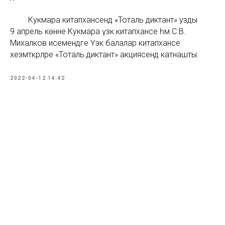
Кукмара китапханәсендә «Тоталь диктант» узды
9 апрель көнне Кукмара үзәк китапханәсе һәм С.В.
Михалков исемендәге Үзәк балалар китапханәсе
хезмәткәрләре «Тоталь диктант» акциясендә катнашты.
2022-04-12 14:42