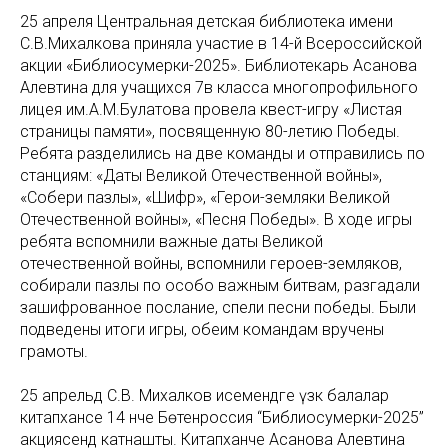
25 апреля Центральная детская библиотека имени
С.В.Михалкова приняла участие в 14-й Всероссийской
акции «Библиосумерки-2025». Библиотекарь Асанова
Алевтина для учащихся 7в класса многопрофильного
лицея им.А.М.Булатова провела квест-игру «Листая
страницы памяти», посвященную 80-летию Победы.
Ребята разделились на две команды и отправились по
станциям: «Даты Великой Отечественной войны»,
«Собери пазлы», «Шифр», «Герои-земляки Великой
Отечественной войны», «Песня Победы». В ходе игры
ребята вспомнили важные даты Великой
отечественной войны, вспомнили героев-земляков,
собирали пазлы по особо важным битвам, разгадали
зашифрованное послание, спели песни победы. Были
подведены итоги игры, обеим командам вручены
грамоты.
25 апрельдә С.В. Михалков исемендәге үзәк балалар
китапханәсе 14 нче Бөтенроссия “Библиосумерки-2025”
акциясендә катнашты. Китапханәче Асанова Алевтина