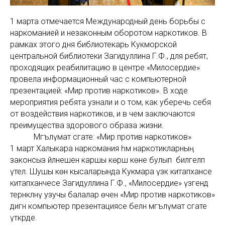
1 марта отмечается Международный день борьбы с
наркоманией и незаконным оборотом наркотиков. В
рамках этого дня библиотекарь Кукморской
центральной библиотеки Загидуллина Г.Ф., для ребят,
проходящих реабилитацию в центре «Милосердие»
провела информационный час с компьютерной
презентацией: «Мир против наркотиков». В ходе
мероприятия ребята узнали и о том, как уберечь себя
от воздействия наркотиков, и в чем заключаются
преимущества здорового образа жизни.
Мәгълүмат сәгате: «Мир против наркотиков»
1 март Халыкара наркомания һәм наркотикларның
законсыз әйләнешенә каршы көрәш көне булып билгеләп
үтелә. Шушы көн кысаларында Кукмара үзәк китапханәсе
китапханәчесе Загидуллина Г.Ф., «Милосердие» үзәгендә
тернәкләнү узучы балалар өчен «Мир против наркотиков»
дигән компьютер презентациясе белән мәгълүмат сәгате
үткәрде.