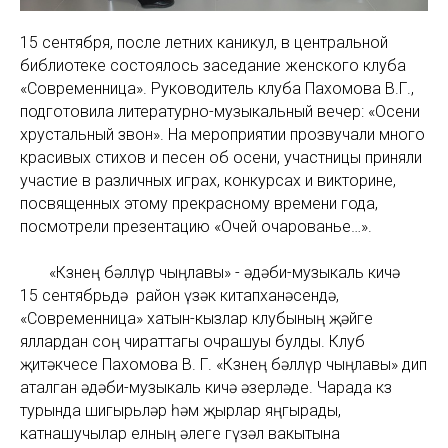
15 сентября, после летних каникул, в центральной
библиотеке состоялось заседание женского клуба
«Современница». Руководитель клуба Пахомова В.Г.,
подготовила литературно-музыкальный вечер: «Осени
хрустальный звон». На мероприятии прозвучали много
красивых стихов и песен об осени, участницы приняли
участие в различных играх, конкурсах и викторине,
посвященных этому прекрасному времени года,
посмотрели презентацию «Очей очарованье…».
«Көзнең бәллүр чыңлавы» - әдәби-музыкаль кичә
15 сентябрьдә район үзәк китапханәсендә,
«Современница» хатын-кызлар клубының җәйге
яллардан соң чираттагы очрашуы булды. Клуб
җитәкчесе Пахомова В. Г. «Көзнең бәллүр чыңлавы» дип
аталган әдәби-музыкаль кичә әзерләде. Чарада көз
турында шигырьләр һәм җырлар яңгырады,
катнашучылар елның әлеге гүзәл вакытына