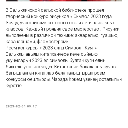
В Балыклинской сельской библиотеке прошел
творческий конкурс рисунков « Символ 2023 года –
Заяц», участниками которого стали дети начальных
классов. Каждый проявил своё мастерство . Рисунки
выполнены в различной технике: акварелью, гуашью,
карандашами, фломастерами.
Рәсем конкурсы « 2023 елгы Символ - Куян»
Балыклы авылы китапханәчесе кече сыйныф
укучыларын 2023 ел символы булган куян елын
билгеләп үтәргә чакырды. Китапханәче балаларны куянга
багышланган китаплар белән таныштырып рәсем
конкурсы оештырды. Чарада һәркем үзенең осталыгын
күрсәтте.
2023-02-01 09:47